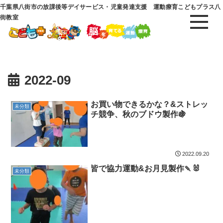
千葉県八街市の放課後等デイサービス・児童発達支援 運動療育こどもプラス八
街教室
2022-09
お買い物できるかな？&ストレッ
未分類
チ競争、秋のブドウ製作🍇
2022.09.20
皆で協力運動&お月見製作🍡🐰
未分類