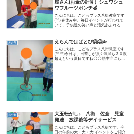
屋さん(お金の計算）シュワシュ
ワフルーツポンチ🍎
こんにちは。こどもプラス八街教室です
(^^♪春休み中、毎日イベントが行われて
いて、子供達の笑い声と活気あふれる声
で教室は賑わっております(^-^)今日か
ら、新学年！子供達も一つお兄さん・お
姉さんになりました♪皆の前で自己紹介を
えらんではばとび🤗🤗💫
未分類
しましょう！と...
こんにちは。こどもプラス八街教室です
(*^-^*)今日は、日差しが強く気温も３０度
超えという夏日ですね😶😶熱中症にもお
気を付けください😥😥それでは、昨日の
運動療育をご紹介します😊😊えらんでは
ばとび（跳躍力・バランス力・身体面）
フラフープをジ...
大玉転がし♪ 八街 佐倉 児童
未分類
発達 放課後等デイサービス
こんにちは。こどもプラス八街です。今
日の午前の大・大・大❕イベントをご紹介