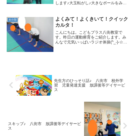
します♪大玉転がし♪大きなボールをみん
なで力を合わせて押し運びます♪「えいー
ーー❕」「もっと押そう❕」「先生も押して
❕」みんなで１つの事に集中をして運動を
よくみて！よくきいて！クイック
未分類
行う姿、素晴...
カルタ！
こんにちは。こどもプラス八街教室で
す。昨日の運動療育をご紹介します。み
んなで元気いっぱいラジオ体操(^_-)-☆ド
ラえもんのラジオ体操にすると笑顔も見
られました😆😆ストレッチトレーニング
（瞬発力・リズム感覚・集中力・注意
力・空間認知）ラダー...
先生方のひっそり話♪ 八街市 校外学
習 児童発達支援 放課後等デイサービ
ス
スキップ♪ 八街市 放課後等デイサービ
ス