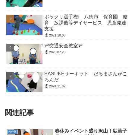
ポックリ選手権❕ 八街市 保育園 療
育 放課後等デイサービス 児童発達
支援
2021.10.08
🚥交通安全教室🚥
2026.07.28
SASUKEサーキット だるまさんがこ
ろんだ
2024.11.02
関連記事
春休みイベント盛り沢山！駄菓子
未分類