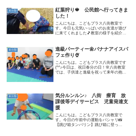
ジオ体操本日も元気...
紅葉狩り🍁 公民館へ行ってきま
未分類
した！
こんにちは、こどもプラス八街教室で
す。今日も元気いっぱいのお友達が遊び
に来てくれました🎵教室の様子を紹介し
ます🌟秋も深まり紅葉の季節になりまし
た🍁近くの公園まで秋の色探しに行って
来ました！枯葉の色、木の枝の色、どん
進級パーティー🌼バナナアイスパ
未分類
ぐりを拾って最後にみんなで...
フェ作り🍨
こんにちは。こどもプラス八街教室です
(^^♪今日は、祝日春分の日！🌸八街教室
では、子供達と進級を祝って来年の抱負
と、皆でスイーツ（バナナアイスパフ
ェ）作りを行いました(^^♪先ずは、一人
ずつ来年の抱負を。。。「算数の勉強を
がんばりたいです！...
気分ルンルン♪ 八街 療育 放
未分類
課後等デイサービス 児童発達支
援
こんにちは。こどもプラス八街教室で
す。今日の午前中の運動をパシャリ📸
【跳び箱タンバリン】跳び箱に登っ
て・・・・タンバリン目掛けて・・・タ
ッチ♪跳び箱を登る♪ 音が鳴る♪【鉄棒つ