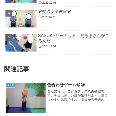
2021.10.08
🚥交通安全教室🚥
2026.07.28
SASUKEサーキット だるまさんがこ
ろんだ
2024.11.02
関連記事
色合わせゲーム😆😆
未分類
こんにちは。こどもプラス八街教室で
す。今日は涼しい風が気持ちよく、過ご
しやすい気温ですね。明日から来週の火
曜日頃までは、雨の予報ですね☔体調管
理に気をつけてお過ごしください(^_-)-☆
それでは、運動療育をご紹介します。ラ