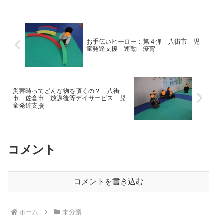
かまりチャレンジ】鉄棒をぎゅっと握っ
て・・・・１・２・３・４・５...
お手伝いヒーロー：第４弾 八街市 児
童発達支援 運動 療育
災害時ってどんな物を頂くの？ 八街
市 佐倉市 放課後等デイサービス 児
童発達支援
コメント
コメントを書き込む
ホーム
未分類