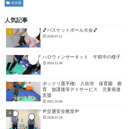
未分類
人気記事
🏀バスケットボール大会🏀
2026.07.11
ハロウィンサーキット 午前中の様子
2024.11.04
ポックリ選手権❕ 八街市 保育園 療
育 放課後等デイサービス 児童発達
支援
2021.10.08
🚥交通安全教室🚥
2026.07.28