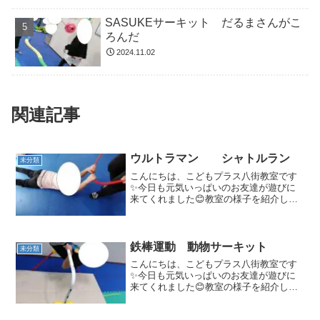
SASUKEサーキット だるまさんがこ
ろんだ
2024.11.02
関連記事
ウルトラマン シャトルラン
未分類
こんにちは、こどもプラス八街教室です
✨今日も元気いっぱいのお友達が遊びに
来てくれました😊教室の様子を紹介しま
す🎵ウルトラマンウルトラマン（フープ
捕まり）身体面（懸垂力・腹筋・背筋）
身体コントロール・社会性を養います。
ジグザグカンガルー身体...
鉄棒運動 動物サーキット
未分類
こんにちは、こどもプラス八街教室です
✨今日も元気いっぱいのお友達が遊びに
来てくれました😊教室の様子を紹介しま
す🎵鉄棒運動豚の丸焼き、逆上がり、コ
ウモリ、足抜き回り好きな鉄棒運動を行