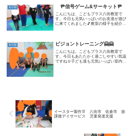
いました🎵身体面・身体のコントロー
ル・逆さ感覚を養えます。 ...
🚥信号ゲーム&サーキット🚥
未分類
こんにちは、こどもプラス八街教室で
す。今日も元気いっぱいのお友達が遊び
に来てくれました🎵教室の様子を紹介し
ます🌟本日の運動遊びは信号ゲームとサ
ーキットになります！信号ゲームはお玉
やスプーンの上にボールを乗せて落とさ
ずゴールまで行く遊びになり...
ビジョントレーニング🤗🤗
未分類
こんにちは。こどもプラス八街教室で
す。今日もあたたかく過ごしやすい気温
ですね☺️子ども達も元気いっぱい室内で
はしりまわっています！！それでは、運
動療育をご紹介します。お友達やスタッ
フと仲良く座って静かに話を聞く子ども
達。最後まで静かに聞くこ...
イースター製作🐰 八街市 佐倉市 放
課後デイサービス 児童発達支援