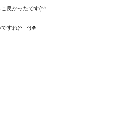
良かったです(^^ゞ
ね(^－^)🍀