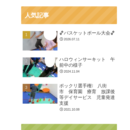
人気記事
🏀バスケットボール大会🏀
2026.07.11
ハロウィンサーキット 午
前中の様子
2024.11.04
ポックリ選手権❕ 八街
市 保育園 療育 放課後
等デイサービス 児童発達
支援
2021.10.08