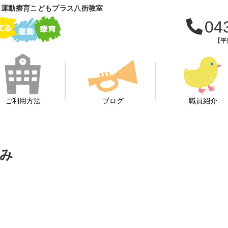
 運動療育こどもプラス八街教室
04
【平日
ご利用方法
ブログ
職員紹介
休み