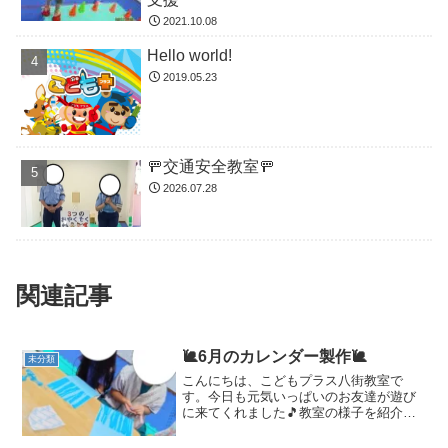
2021.10.08
Hello world!
2019.05.23
🚥交通安全教室🚥
2026.07.28
関連記事
🐌6月のカレンダー製作🐌
未分類
こんにちは、こどもプラス八街教室で
す。今日も元気いっぱいのお友達が遊び
に来てくれました🎵教室の様子を紹介し
ます🌟本日はカレンダー作りをしまし
た！皆さん集中して製作に取り組んでま