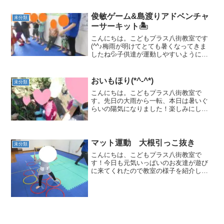
すね。手先を器用に使い、上手にカレン
ダーを作ってます。綺麗なアジ...
俊敏ゲーム&島渡りアドベンチャ
未分類
ーサーキット🏝
こんにちは。こどもプラス八街教室です
(^^♪梅雨が明けてとても暑くなってきま
したね💦子供達が運動しやすいように、
室内温度や水分補給の徹底を心掛けなが
ら運動療育を提供しています。本日の運
動療育は、〇ジャンピングストレッチ
おいもほり(*^-^*)
未分類
（スタージャンプ）〇俊...
こんにちは。こどもプラス八街教室で
す。先日の大雨から一転、本日は暑いぐ
らいの陽気になりました！楽しみにして
いたおいもほり(^○^)さあ、畑へレッツゴ
ー！まずは、おいしげったつるを取り除
きます(*^-^*)うんとこしょ～どっこいしょ
～(^○^...
マット運動 大根引っこ抜き
未分類
こんにちは、こどもプラス八街教室で
す！今日も元気いっぱいのお友達が遊び
に来てくれたので教室の様子を紹介しま
す🎵マット運動～息を合わせて～サーキ
ット運動はケンケンパ・幅跳び・トラン
ポリンとお友達が大好きな運動を取り入
れました🤗幅跳びは距離をど...