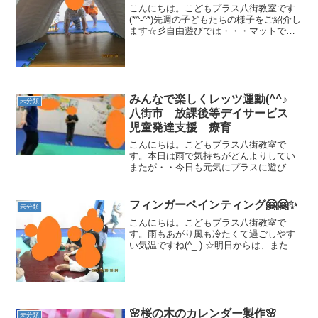
こんにちは。こどもプラス八街教室です
(*^-^*)先週の子どもたちの様子をご紹介し
ます☆彡自由遊びでは・・・マットで大
きなトンネルを作りました(^_-)-☆かおを
ひょっこりだしてハイポーズ✌マットの
先は部屋なので秘密基地のような気分♪秘
密基...
みんなで楽しくレッツ運動(^^♪
未分類
八街市 放課後等デイサービス
児童発達支援 療育
こんにちは。こどもプラス八街教室で
す。本日は雨で気持ちがどんよりしてい
またが・・今日も元気にプラスに遊びに
来てくれたお友達(^^♪ありがとう☆彡
【グーパー運動】まずは、手でグーパー
を作り、次に体を使ってグーパーを再現❕
フィンガーペインティング🤗🤗✨
未分類
順を追って頭から体に感...
こんにちは。こどもプラス八街教室で
す。雨もあがり風も冷たくて過ごしやす
い気温ですね(^_-)-☆明日からは、また気
温が高くなるので体調管理にお気を付け
ください。それでは、本日のイベントを
ご紹介します（＾◇＾）その前に絵本タ
イム！！！かわいい...
🌸桜の木のカレンダー製作🌸
未分類