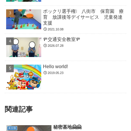
ポックリ選手権❕ 八街市 保育園 療
育 放課後等デイサービス 児童発達
支援
2021.10.08
🚥交通安全教室🚥
2026.07.28
Hello world!
2019.05.23
関連記事
秘密基地🤗🤗
未分類