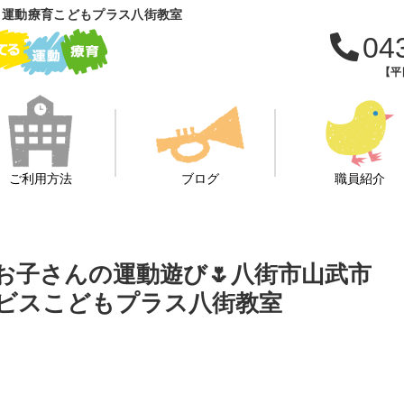
 運動療育こどもプラス八街教室
04
【平日
ご利用方法
ブログ
職員紹介
お子さんの運動遊び🌷八街市山武市
ビスこどもプラス八街教室