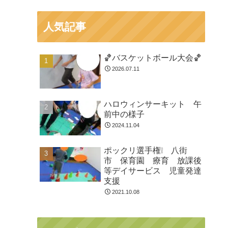
人気記事
🏀バスケットボール大会🏀
2026.07.11
ハロウィンサーキット 午
前中の様子
2024.11.04
ポックリ選手権❕ 八街
市 保育園 療育 放課後
等デイサービス 児童発達
支援
2021.10.08