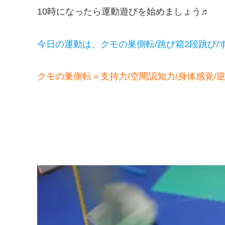
10時になったら運動遊びを始めましょう♬
今日の運動は、クモの巣側転/跳び箱2段跳び
クモの巣側転＝支持力/空間認知力/身体感覚/