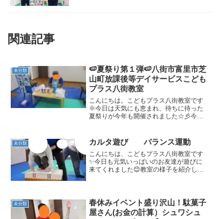
関連記事
🍉夏祭り第１弾🍉八街市富里市芝
未分類
山町放課後等デイサービスこども
プラス八街教室
こんにちは。こどもプラス八街教室です
🌞今日は天気にも恵まれ、待ちに待った
夏祭りが今年も開催されました☆彡今年
の夏祭りの出し物は・・・【かき氷・べ
っ甲飴・フリスビー・射的・ヨーヨー釣
り】５つの出し物が八街教室に集結♬♬
カルタ遊び バランス運動
未分類
朝、入室をしてきたお友達...
こんにちは、こどもプラス八街教室です
✨今日も元気いっぱいのお友達が遊びに
来てくれました😊教室の様子を紹介しま
す🎵カルタ遊びとび箱ジャンプ身体面・
身体コントロール・高所感覚を養いま
す。 ひもジャンプ身体面・身体コントロ
ール・空間認知を養います...
春休みイベント盛り沢山！駄菓子
未分類
屋さん(お金の計算）シュワシュ