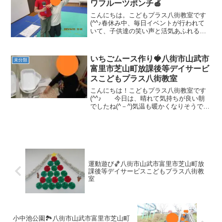
ワフルーツポンチ🍎
こんにちは。こどもプラス八街教室です
(^^♪春休み中、毎日イベントが行われて
いて、子供達の笑い声と活気あふれる声
で教室は賑わっております(^-^)今日か
ら、新学年！子供達も一つお兄さん・お
姉さんになりました♪皆の前で自己紹介を
いちごムース作り🍓八街市山武市
未分類
しましょう！と...
富里市芝山町放課後等デイサービ
スこどもプラス八街教室
こんにちは！こどもプラス八街教室です
(^^♪ 今日は、晴れて気持ちが良い朝
でしたね(^－^)気温も暖かくなりそうです
が、花粉症の方はお気を付け下さい(>_<)
先週の土曜日、ホワイトデーも近かった
ので子供達と一緒にいちごのムースを作
りました...
運動遊び🏀八街市山武市富里市芝山町放
課後等デイサービスこどもプラス八街教
室
小中池公園🏞八街市山武市富里市芝山町