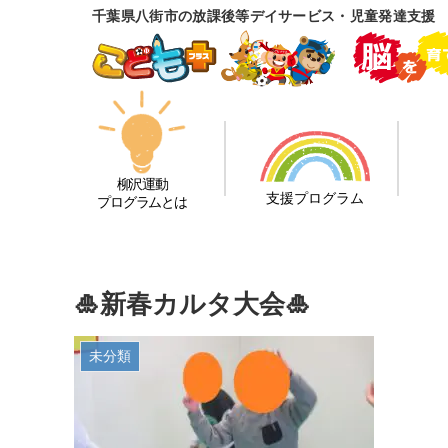
千葉県八街市の放課後等デイサービス・児童発達支援
柳沢運動
支援プログラム
プログラムとは
🎍新春カルタ大会🎍
未分類