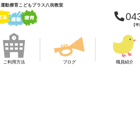
 運動療育こどもプラス八街教室
04
【平日
ご利用方法
ブログ
職員紹介