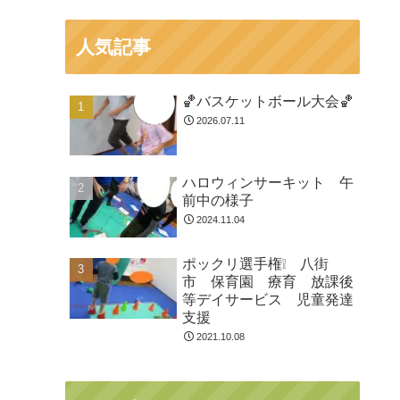
人気記事
🏀バスケットボール大会🏀
2026.07.11
ハロウィンサーキット 午
前中の様子
2024.11.04
ポックリ選手権❕ 八街
市 保育園 療育 放課後
等デイサービス 児童発達
支援
2021.10.08