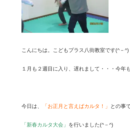
こんにちは。こどもプラス八街教室です(^－^)
１月も２週目に入り、遅れまして・・・今年
今日は、
「お正月と言えばカルタ！」
との事
「新春カルタ大会」
を行いました(^－^)