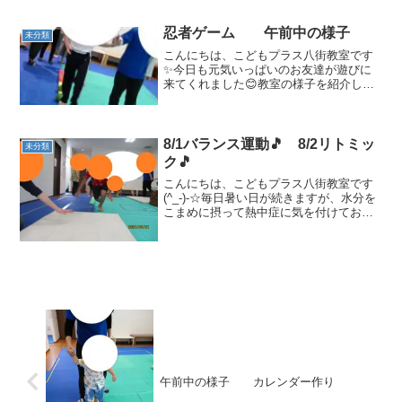
忍者ゲーム 午前中の様子
未分類
こんにちは、こどもプラス八街教室です
✨今日も元気いっぱいのお友達が遊びに
来てくれました😊教室の様子を紹介しま
す🎵忍者ゲーム平均台（障害物）空間認
知力、バランス感覚、身体コントロール
を養います。 ウルトラマンジャンプ身体
面（跳躍力）、身体コン...
8/1バランス運動🎵 8/2リトミッ
未分類
ク🎵
こんにちは、こどもプラス八街教室です
(^_-)-☆毎日暑い日が続きますが、水分を
こまめに摂って熱中症に気を付けてお過
ごし下さいね💦まずは8/１バランス運動
の様子を紹介します😄前転、跳び箱から
ジャンプ、平均台クマ歩きとバランスを
重視するサーキ...
午前中の様子 カレンダー作り