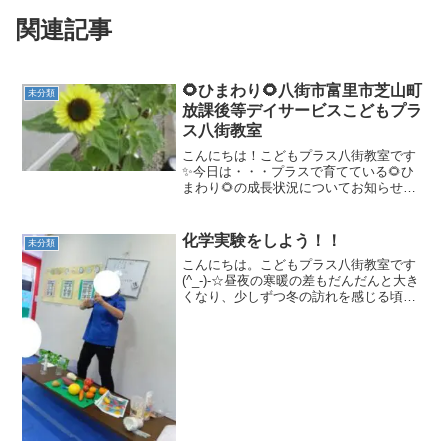
関連記事
🌻ひまわり🌻八街市富里市芝山町
未分類
放課後等デイサービスこどもプラ
ス八街教室
こんにちは！こどもプラス八街教室です
✨今日は・・・プラスで育てている🌻ひ
まわり🌻の成長状況についてお知らせで
す♪「あの植物はなーに？」とプラスのお
友達が気になっていた正体・・それ
は・・・ひまわり！黄色いきれいな花を
化学実験をしよう！！
未分類
咲かせました💛お水やりを手...
こんにちは。こどもプラス八街教室です
(^_-)-☆昼夜の寒暖の差もだんだんと大き
くなり、少しずつ冬の訪れを感じる頃と
なりました。暖かいアウターを着て「こ
れみて！あったかいんだよ！」と嬉しそ
うに見せてくれたり、半袖のお友達も
「全然寒くない！こ...